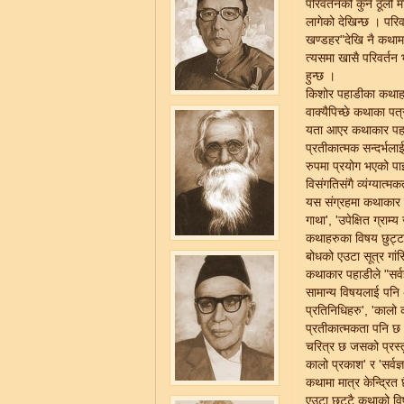
परिवर्तनको कुनै ठूलो म
लागेको देखिन्छ । परि
खण्डहर"देखि नै कथामा
त्यसमा खासै परिवर्तन
हुन्छ ।
किशोर पहाडीका कथाहरु
वाक्यैपिच्छे कथाका पत
यता आएर कथाकार पहाड
प्रतीकात्मक सन्दर्भला
रुपमा प्रयोग भएको पा
विसंगतिसंगै व्यंग्या
यस संग्रहमा कथाकार प
गाथा', 'उपेक्षित ग्राम
कथाहरुका विषय छुट्टा
बोधको एउटा सूत्र गां
कथाकार पहाडीले "सर्व
सामान्य विषयलाई पनि अ
प्रतिनिधिहरु', 'कालो 
प्रतीकात्मकता पनि छ ।
चरित्र छ जसको प्रस्त
कालो प्रकाश' र 'सर्व
कथामा मात्र केन्द्रित
एउटा छुट्टै कथाको वि