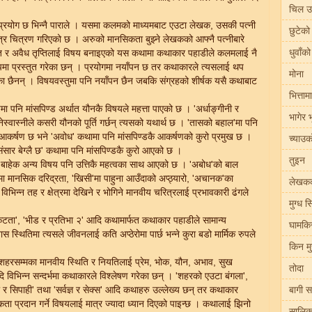
चिल उ
पनि प्रयोग छ भिन्नै पाराले । यसमा कलमको माध्यमबाट एउटा लेखक, उसकी पत्नी
छुटेको 
्र चित्रण गरिएको छ । अरुको मानसिकता बुझ्ने लेखकको आफ्नै पत्नीबारे
धुवाँको
्ति र अवैध तृप्तिलाई विषय बनाइएको यस कथामा कथाकार पहाडीले कलमलाई नै
पमा प्रस्तुत गरेका छन् । प्रयोगमा नयाँपन छ तर कथाकारले त्यसलाई थप
मोना
ेका छैनन् । विषयवस्तुमा पनि नयाँपन छैन जबकि संग्रहको शीर्षक यसै कथाबाट
भित्ता
ा पनि मांसपिण्ड अर्थात यौनकै विषयले महत्ता पाएको छ । 'अर्धाङ्गीनी र
भागेर 
्नेस्वास्नीले कसरी यौनको पूर्ति गर्छन् त्यसको यथार्थ छ । 'तासको बहाल'मा पनि
 आकर्षण छ भने 'अवोध' कथामा पनि मांसपिण्डकै आकर्षणको कुरो प्रमुख छ ।
च्याउ
 संसार बेग्लै छ' कथामा पनि मांसपिण्डकै कुरो आएको छ ।
तुइन
डकै बाहेक अन्य विषय पनि उत्तिकै महत्वका साथ आएको छ । 'अबोध'को बाल
मा मानसिक दरिद्रता, 'खिसी'मा पाहुना आउँदाको अप्ठ्यारो, 'अचानक'का
लेखककी
विभिन्न तह र क्षेत्रमा देखिने र भोगिने मानवीय चरित्रलाई प्रभावकारी ढंगले
मुग्ध स
कटता', 'भीड र प्रतिभा २' आदि कथामार्फत कथाकार पहाडीले सामान्य
घामकि
 स्थितिमा त्यसले जीवनलाई कति अप्ठेरोमा पार्छ भन्ने कुरा बडो मार्मिक रुपले
किन मुस
 शहरसम्मका मानवीय स्थिति र नियतिलाई प्रेम, भोक, यौन, अभाव, सुख
तोदा
आदि विभिन्न सन्दर्भमा कथाकारले विश्लेषण गरेका छन् । 'शहरको एउटा बंगला',
 र सिपाही' तथा 'सर्वज्ञ र सेक्स' आदि कथाहरु उल्लेख्य छन् तर कथाकार
बागी स
ा प्रदान गर्ने विषयलाई मात्र ज्यादा ध्यान दिएको पाइन्छ । कथालाई झिनो
सालिक