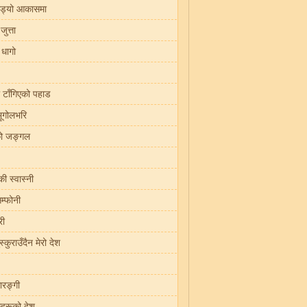
ड्यो आकासमा
जुत्ता
 धागो
मा टाँगिएको पहाड
भूगोलभरि
को जङ्गल
 स्वास्नी
िम्फोनी
री
्कुराउँदैन मेरो देश
ारङ्गी
हरूको देश