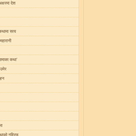
अक्षरमा देश
 कथामा सत्व
 महारानी
आमाका कथा’
 उमेर
दहन
ला
थाको गहिराइ