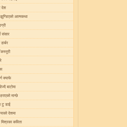
 देश
ा झुण्डिएको आत्मकथा
िग्री
ी संसार
 हार्बर
 कस्तूरी
े
का
्ग क्याफे
ोज्दै बाटोमा
हराएको मान्छे
 टु डाई
मायाको देशमा
्र मिश्रका कविता