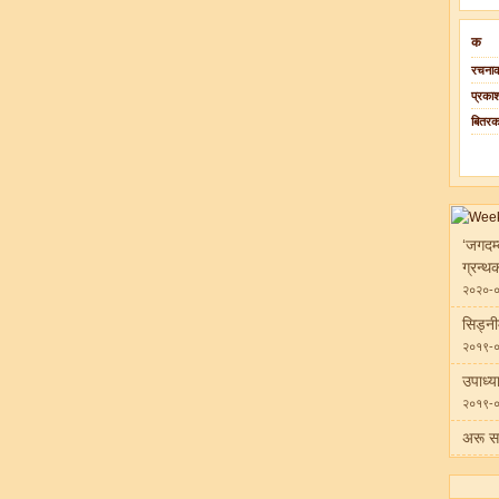
क
रचनाक
प्रका
बितर
‘जगदम्
ग्रन्थ
२०२०-
सिड्न
२०१९-
उपाध्य
२०१९-
अरू स