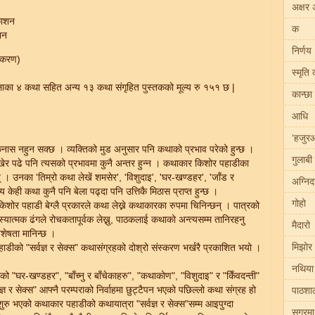
अक्षर 
काशन
क
शन
निर्णय
स्करण)
स्मृति
खलाका ४ कथा सहित अन्य १३ कथा संगृहित पुस्तकको मूल्य रु १५१ छ |
कान्छा
आधि
‘हजुर
नास नहुन सक्छ । व्यक्तिको मुड अनुसार पनि कथाको प्रभाव परेको हुन्छ ।
गुलाबी
 पढे पनि त्यसको प्रभावमा कुनै अन्तर हुन्न । कथाकार किशोर पहाडीका
। उनका 'तिम्रो कथा लेखें शमसेर', 'विशुदाइ', 'घर-खण्डहर', 'जाँड र
अग्नि
 केही कथा कुनै पनि बेला पढ्दा पनि उत्तिकै मिठास प्राप्त हुन्छ ।
गोहो
िशोर पहाडी बेग्लै प्रकारले कथा लेख्ने कथाकारका रुपमा चिनिन्छन् । पात्रको
्यात्मक ढंगले रोचकतापूर्वक लेख्नु, पाठकलाई कथाको अन्त्यसम्म तानिरहनु
मैदारो
शेषता मानिन्छ ।
मिझोर
डीको "सर्वज्ञ र सेक्स" कथासंग्रहको दोश्रो संस्करण भर्खरै प्रकाशित भयो ।
नथिया
 "घर-खण्डहर", "बाँच्नु र बाँचेकाहरु", "कथाकोण", "विशुदाइ" र "किँवदन्ती"
ज्ञ र सेक्स" आफ्नै परम्पराको निर्वाहमा छुट्टैपन भएको पछिल्लो कथा संग्रह हो
पाठशा
रु भएको कथाकार पहाडीको कथायात्रा "सर्वज्ञ र सेक्स"सम्म आइपुग्दा
सगरमा