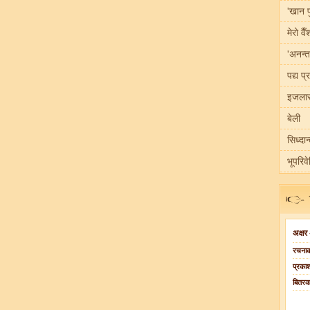
'खान प
मेरो वै
'अनन्त
पद्य प्
इजलास
बेली
सिध्दान
भूपरिव
अक्षर
रचनाक
प्रका
बितर