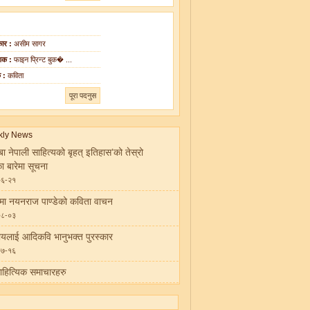
ार :
असीम सागर
शक :
फाइन प्रिन्ट बुक� ...
क :
कविता
पूरा पदनुस
बा नेपाली साहित्यको बृहत् इतिहास’को तेस्रो
का बारेमा सूचना
०६-२१
ीमा नयनराज पाण्डेको कविता वाचन
०८-०३
ायलाई आदिकवि भानुभक्त पुरस्कार
०७-१६
ाहित्यिक समाचारहरु