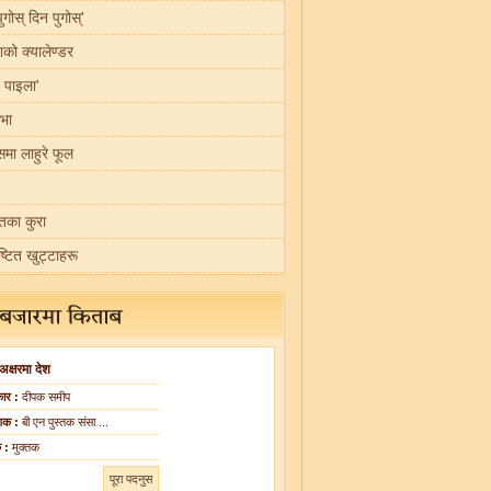
ुगोस् दिन पुगोस्'
ँशको क्यालेण्डर
 पाइला'
रभा
मा लाहुरे फूल
्तका कुरा
ेष्टित खुट्टाहरू
 अक्षरमा देश
ार :
दीपक समीप
शक :
बी एन पुस्तक संसा ...
क :
मुक्तक
पूरा पदनुस