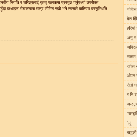
वीय नियति र चरित्रलाई बृहत् फलकमा प्रस्तुत गर्नुपथ्र्यो उपरोक्त
ुँदा कथाहरु रोचकतामा मात्र सीमित रह्यो भने त्यसले कतिपय वस्तुस्थिति
चौबीस
देश हिँ
हरियो 
अणु र
अप्रिल
सकस 
सर्वज्ञ
ओपन स
सेतो ध
र निःश
अब्स्ट्
'पाण्डु
'लू'
बाडुली