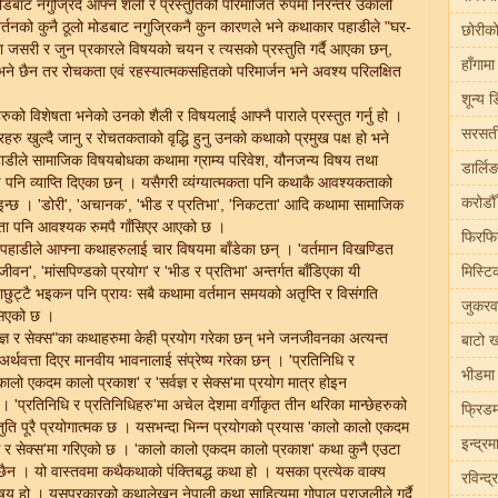
ोडबाट नगुज्रिंदै आफ्नै शैली र प्रस्तुतिको परिमार्जित रुपमा निरन्तर उकालो
वर्तनको कुनै ठूलो मोडबाट नगुज्रिकनै कुन कारणले भने कथाकार पहाडीले "घर-
छोरीको
 जसरी र जुन प्रकारले विषयको चयन र त्यसको प्रस्तुति गर्दै आएका छन्,
हाँगाम
 भने छैन तर रोचकता एवं रहस्यात्मकसहितको परिमार्जन भने अवश्य परिलक्षित
शून्य ड
को विशेषता भनेको उनको शैली र विषयलाई आफ्नै पाराले प्रस्तुत गर्नु हो ।
सरसर्त
्रहरु खुल्दै जानु र रोचतकताको वृद्धि हुनु उनको कथाको प्रमुख पक्ष हो भने
ीले सामाजिक विषयबोधका कथामा ग्राम्य परिवेश, यौनजन्य विषय तथा
डार्लिङ
ई पनि व्याप्ति दिएका छन् । यसैगरी व्यंग्यात्मकता पनि कथाकै आवश्यकताको
करोडौँ
इन्छ । 'डोरी', 'अचानक', 'भीड र प्रतिभा', 'निकटता' आदि कथामा सामाजिक
त्मकता पनि आवश्यक रुमपै गाँसिएर आएको छ ।
फिरफिर
हाडीले आफ्ना कथाहरुलाई चार विषयमा बाँडेका छन् । 'वर्तमान विखण्डित
्य जीवन', 'मांसपिण्डको प्रयोग' र 'भीड र प्रतिभा' अन्तर्गत बाँडिएका यी
मिस्टि
छुट्टै भइकन पनि प्रायः सबै कथामा वर्तमान समयको अतृप्ति र विसंगति
जुकरवर
सिएको छ ।
ज्ञ र सेक्स"का कथाहरुमा केही प्रयोग गरेका छन् भने जनजीवनका अत्यन्त
बाटो ख
र्थवत्ता दिएर मानवीय भावनालाई संप्रेष्य गरेका छन् । 'प्रतिनिधि र
भीडमा 
कालो एकदम कालो प्रकाश' र 'सर्वज्ञ र सेक्स'मा प्रयोग मात्र होइन
 'प्रतिनिधि र प्रतिनिधिहरु'मा अचेल देशमा वर्गीकृत तीन थरिका मान्छेहरुको
फ्रिडम
ुति पूरै प्रयोगात्मक छ । यसभन्दा भिन्न प्रयोगको प्रयास 'कालो कालो एकदम
इन्द्र
ज्ञ र सेक्स'मा गरिएको छ । 'कालो कालो एकदम कालो प्रकाश' कथा कुनै एउटा
 छैन । यो वास्तवमा कथैकथाको पंक्तिबद्ध कथा हो । यसका प्रत्येक वाक्य
रविन्द
षय हो । यसप्रकारको कथालेखन नेपाली कथा साहित्यमा गोपाल पराजुलीले गर्दै