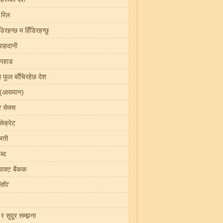
 रिल
डिरहन्छ म हिँडिरहन्छु
राहदानी
 पहाड
 फुल बाँचिरहेछ देश
(आख्यान)
 र सेक्स
ेक्रेट
रती
ब्द
र्याक्ट बैंकक
लिपि'
 र सुदूर सम्झना