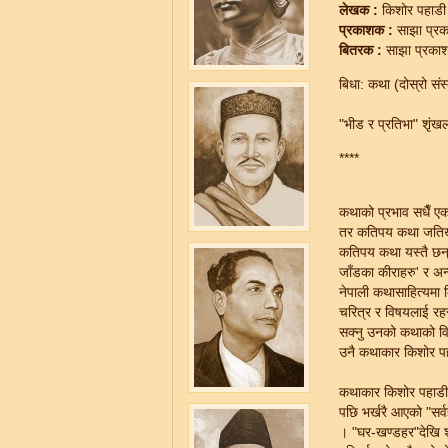
लेखक :
किशोर पहाडी
प्रकाशक :
साझा प्र
बितरक :
साझा प्रका
बिधा: कथा (दोस्रो सं
"भीड र प्रतिभा" शृं
****
कथाको प्रभाव सधैँ एक
तर कतिपय कथा जतिखेर
कतिपय कथा यस्तै छन् 
जाँडका कीराहरु' र अन्य
नेपाली कथासाहित्यमा क
चरित्र र विषयलाई रहस
सक्नु उनको कथाको वि
उनै कथाकार किशोर पहा
कथाकार किशोर पहाडीको
पछि भर्खरै आएको "सर्व
। "घर-खण्डहर"देखि शु