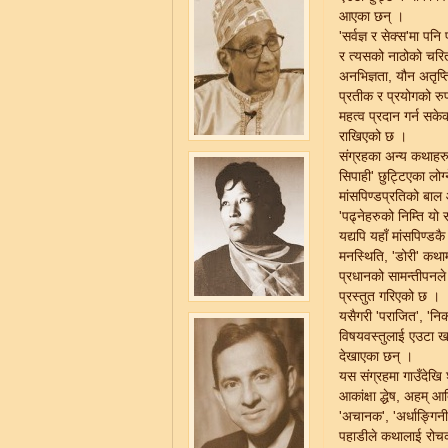
आएका छन् ।
'सर्वज्ञ र सेक्स'मा 
र त्यसको नाठोको चरित
अनभिज्ञता, यौन अतृप
प्रतीक र प्रयोगको रु
महत्व प्रदान गर्न सक
राखिएको छ ।
संग्रहका अन्य कथाहरुम
सिपाही' छुट्टिएका लोग
मांसपिण्डप्रतिको बाल
'पढ्नेहरुको निम्ति यो
यद्यपि यहाँ मांसपिण्
मनस्थिति, 'डोरी' कथा
प्रधानको सामन्तीपनले 
प्रस्तुत गरिएको छ ।
यसैगरी 'पराजित', 'नि
विषयवस्तुलाई एउटा खास
देखाएका छन् ।
यस संग्रहमा गाउँदेखि
आकांक्षा द्धेष, अहम् 
'अचानक', 'अर्धाङ्गिनी
पहाडीले कथालाई रोचकत