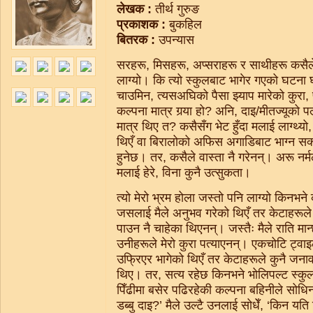
लेखक :
तीर्थ गुरुङ
प्रकाशक :
बुकहिल
बितरक :
उपन्यास
सरहरू, मिसहरू, अप्सराहरू र साथीहरू कसैले
लाग्यो। कि त्यो स्कुलबाट भागेर गएको घटना
चाउमिन, त्यसअघिको पैसा झ्याप मारेको कुरा, फ्
कल्पना मात्र गर्‍या हो? अनि, दाइ/मीतज्यूको प
मात्र थिए त? कसैसँग भेट हुँदा मलाई लाग्थ्य
थिएँ वा बिरालोको अफिस अगाडिबाट भाग्न सक्न
हुनेछ। तर, कसैले वास्ता नै गरेनन्। अरू नर्
मलाई हेरे, विना कुनै उत्सुकता।
त्यो मेरो भ्रम होला जस्तो पनि लाग्यो किनभन
जसलाई मैले अनुभव गरेको थिएँ तर केटाहरूले
पाउन नै चाहेका थिएनन्। जस्तैः मैले राति मान
उनीहरूले मेरो कुरा पत्याएनन्। एकचोटि ट्वा
उफ्रिएर भागेको थिएँ तर केटाहरूले कुनै जना
थिए। तर, सत्य रहेछ किनभने भोलिपल्ट स्कुल 
पिँढीमा बसेर पढिरहेकी कल्पना बहिनीले सोधिन
डब्बु दाइ?’ मैले उल्टै उनलाई सोधेँ, ‘किन य