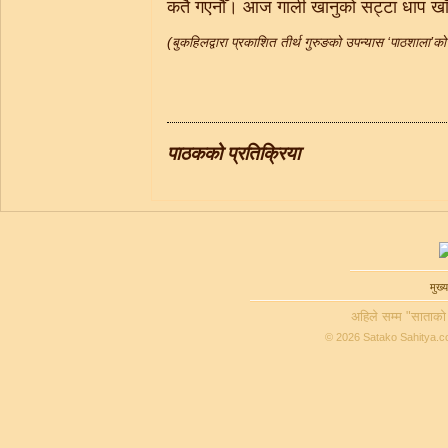
कतै गएनौँ। आज गाली खानुको सट्टा धाप खाँ
(बुकहिलद्वारा प्रकाशित तीर्थ गुरुङको उपन्यास ‘पाठशाला’क
पाठकको प्रतिक्रिया
मुख्य
अहिले सम्म "साताको
© 2026 Satako Sahitya.