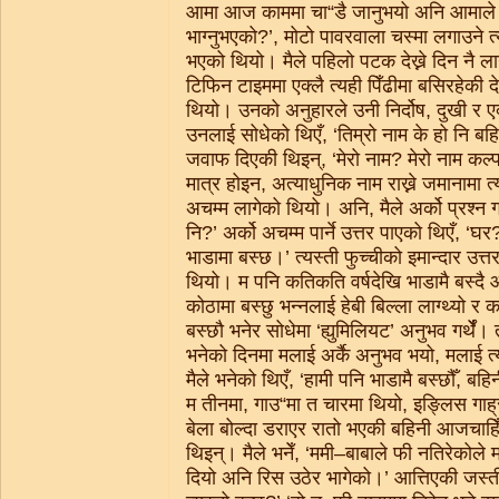
आमा आज काममा चा“डै जानुभयो अनि आमाले पु
भाग्नुभएको?’, मोटो पावरवाला चस्मा लगाउने त
भएको थियो। मैले पहिलो पटक देख्ने दिन नै ला
टिफिन टाइममा एक्लै त्यही पिँढीमा बसिरहेकी 
थियो। उनको अनुहारले उनी निर्दोष, दुखी र ए
उनलाई सोधेको थिएँ, ‘तिम्रो नाम के हो नि बह
जवाफ दिएकी थिइन्, ‘मेरो नाम? मेरो नाम कल्
मात्र होइन, अत्याधुनिक नाम राख्ने जमानामा त
अचम्म लागेको थियो। अनि, मैले अर्को प्रश्न ग
नि?’ अर्को अचम्म पार्ने उत्तर पाएको थिएँ, ‘घ
भाडामा बस्छ।’ त्यस्ती फुच्चीको इमान्दार उत्
थियो। म पनि कतिकति वर्षदेखि भाडामै बस्द
कोठामा बस्छु भन्नलाई हेबी बिल्ला लाग्थ्यो 
बस्छौ भनेर सोधेमा ‘ह्युमिलियट’ अनुभव गर्थेँ।
भनेको दिनमा मलाई अर्कै अनुभव भयो, मलाई त्
मैले भनेको थिएँ, ‘हामी पनि भाडामै बस्छौँ, ब
म तीनमा, गाउ“मा त चारमा थियो, इङ्लिस गाह्र
बेला बोल्दा डराएर रातो भएकी बहिनी आजचाहिँ 
थिइन्। मैले भनेँ, ‘ममी–बाबाले फी नतिरेकोले म
दियो अनि रिस उठेर भागेको।’ आत्तिएकी जस्ती 