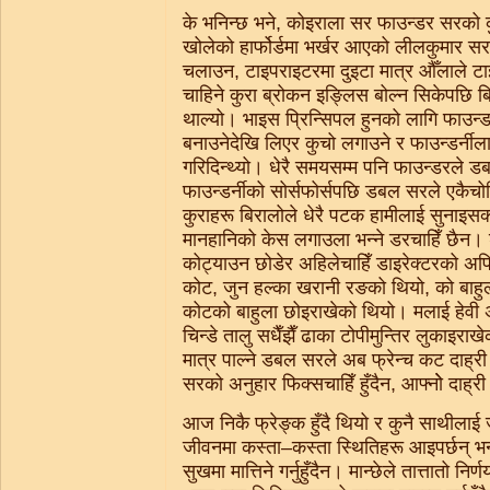
के भनिन्छ भने, कोइराला सर फाउन्डर सरको क
खोलेको हार्फोर्डमा भर्खर आएको लीलकुमार 
चलाउन, टाइपराइटरमा दुइटा मात्र औँलाले टा
चाहिने कुरा ब्रोकन इङ्लिस बोल्न सिकेपछि बि
थाल्यो। भाइस प्रिन्सिपल हुनको लागि फाउन्ड
बनाउनेदेखि लिएर कुचो लगाउने र फाउन्डर्नी
गरिदिन्थ्यो। धेरै समयसम्म पनि फाउन्डरले
फाउन्डर्नीको सोर्सफोर्सपछि डबल सरले एकैच
कुराहरू बिरालोले धेरै पटक हामीलाई सुनाइस
मानहानिको केस लगाउला भन्ने डरचाहिँ छैन।
कोट्याउन छोडेर अहिलेचाहिँ डाइरेक्टरको अफ
कोट, जुन हल्का खरानी रङको थियो, को बाहुल
कोटको बाहुला छोइराखेको थियो। मलाई हेवी अप
चिन्डे तालु सधैँझैँ ढाका टोपीमुन्तिर लुकाइरा
मात्र पाल्ने डबल सरले अब फ्रेन्च कट दाह्र
सरको अनुहार फिक्सचाहिँ हुँदैन, आफ्नोे दाह्र
आज निकै फ्रेङ्क हुँदै थियो र कुनै साथीलाई जस्
जीवनमा कस्ता–कस्ता स्थितिहरू आइपर्छन् भन
सुखमा मात्तिने गर्नुहुँदैन। मान्छेले तात्तातो निर्