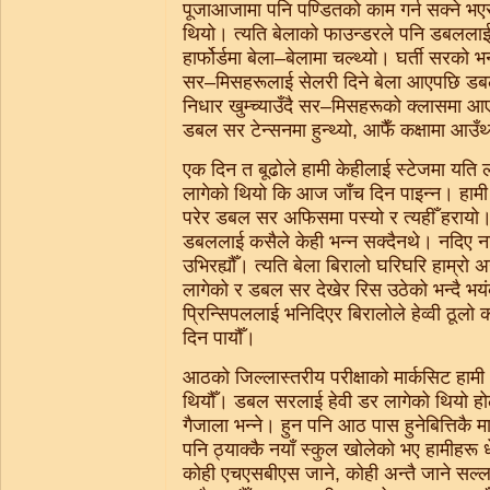
पूजाआजामा पनि पण्डितको काम गर्न सक्ने भएर 
थियो। त्यति बेलाको फाउन्डरले पनि डबललाई मा
हार्फोर्डमा बेला–बेलामा चल्थ्यो। घर्ती सरको 
सर–मिसहरूलाई सेलरी दिने बेला आएपछि डबल 
निधार खुम्च्याउँदै सर–मिसहरूको क्लासमा आएर 
डबल सर टेन्सनमा हुन्थ्यो, आफैँ कक्षामा आउँथ्
एक दिन त बूढोले हामी केहीलाई स्टेजमा यति 
लागेको थियो कि आज जाँच दिन पाइन्न। हामी 
परेर डबल सर अफिसमा पस्यो र त्यहीँ हरायो।
डबललाई कसैले केही भन्न सक्दैनथे। नदिए नदिउँ
उभिरह्यौँ। त्यति बेला बिरालो घरिघरि हाम्रो
लागेको र डबल सर देखेर रिस उठेको भन्दै भ
प्रिन्सिपललाई भनिदिएर बिरालोले हेव्वी ठूलो 
दिन पायौँ।
आठको जिल्लास्तरीय परीक्षाको मार्कसिट हामी धे
थियौँ। डबल सरलाई हेवी डर लागेको थियो होला
गैजाला भन्ने। हुन पनि आठ पास हुनेबित्तिकै म
पनि ठ्याक्कै नयाँ स्कुल खोलेको भए हामीहरू धेरै
कोही एचएसबीएस जाने, कोही अन्तै जाने सल्