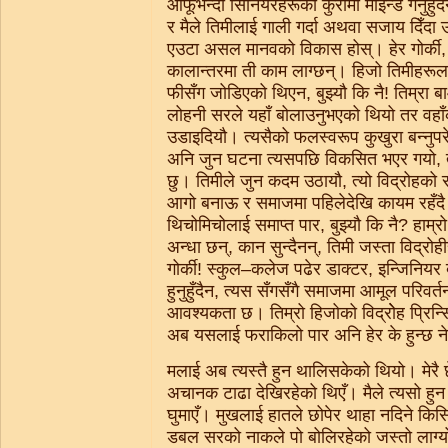
आफूभन्दा सिनियरहरूको कुरामा माइन्ड गर्नुहुँदै
र मैले तिमीलाई गाली गर्दा अथवा सजाय दिँदा उद
एउटा असल मानवको विकास होस्। हेर गोर्की, औ
कालान्तरमा ती काम लाग्छन्। हिजो तिमीहरूल
फीसँग जोडिएको थिएन, बुझ्यौ कि नै! तिम्रा
लोहनी सरले यहाँ बोलाउनुभएको थियो तर वहाँक
उडाइदियौ। त्यसैको फलस्वरूप कुखुरा बन्नुपरेक
अनि जुन घटना त्यसपछि विकसित भएर गयो, त
छु। तिमीले जुन कदम उठायौ, त्यो विद्रोहको स
आगो बनाऊ र समाजमा पहिलेदेखि कायम रहँदै
थिचोमिचोलाई समाप्त पार, बुझ्यौ कि नै? हाम्रो
अन्धा छन्, कान सुन्दैनन्, तिमी जस्ता विद्र
गोर्की! स्कुल–कलेज पढेर डाक्टर, इन्जिनियर बन्नु
हुनुहुँदैन, त्यस सँगसँगै समाजमा आमूल परिवर्
आवश्यकता छ। तिम्रो हिजोको विद्रोेह प्रिन्
अब यसलाई फराकिलो पार अनि हेर के हुन्छ ने
मलाई अब त्यस्तै हुन थालिसकेको थियो। मेरै 
अचानक टाढा देखिरहेको थिएँ। मैले त्यसो ह
घुमाएँ। मुखलाई हातले छोपेर थाहा नदिने किस
डबल सरको नाकले पो बोलिरहेको जस्तो लाग