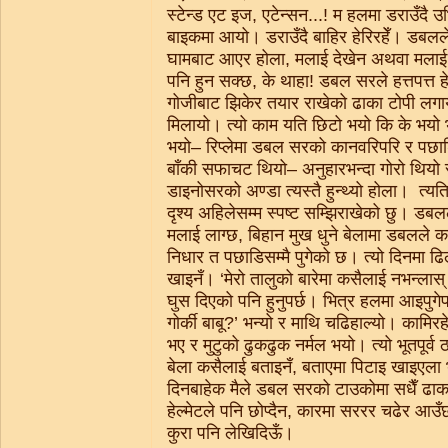
स्टेन्ड एट इज, एटेन्सन...! म हलमा डराउँदै
बाइकमा आयो। डराउँदै बाहिर हेरिरहेँ। डबलले 
घामबाट आएर होला, मलाई देखेन अथवा मलाई फु
पनि हुन सक्छ, के थाहा! डबल सरले हत्तपत्त हे
गोजीबाट झिकेर तयार राखेको ढाका टोपी लगाय
मिलायो। त्यो काम यति छिटो भयो कि के भयो भने
भयो– रिप्लेमा डबल सरको कानवरिपरि र पछा
बाँकी सफाचट थियो– अनुहारभन्दा गोरो थियो
डाइनोसरको अण्डा त्यस्तै हुन्थ्यो होला। त्यति
दृश्य अहिलेसम्म स्पष्ट सम्झिराखेको छु। डबलल
मलाई लाग्छ, बिहान मुख धुने बेलामा डबलले क
निधार त पछाडिसम्मै पुगेको छ। त्यो दिनमा ढ
खाइनँ। ‘मेरो तालुको बारेमा कसैलाई नभन्ला
घुस दिएको पनि हुनुपर्छ। भित्र हलमा आइपुग
गोर्की बाबू?’ भन्यो र माथि चढिहाल्यो। कामिरह
भए र मुटुको ढुकढुक नर्मल भयो। त्यो भूतपूर्व ठ
बेला कसैलाई बताइनँ, बताएमा पिटाइ खाइएला 
दिनबाहेक मैले डबल सरको टाउकोमा सधैँ ढा
हेल्मेटले पनि छोप्दैन, कारमा सररर चढेर आउँछ
कुरा पनि लेखिदिऊँ।