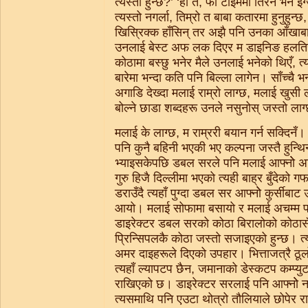
त्यस्तो हुन्छ?’ ‘हो त, फी टाइममा तिरेन भने इ
त्यस्तो नगर्ला, तिम्रो त बाबा कतारमा हुनुहुन्
खिस्रिक्क हाँसिन् तर अझै पनि उनका आँख
उनलाई बेस्ट अफ लक दिएर म डाइनिङ हलतिर
कोठामा बस्छु भनेर मैले उनलाई भनेको थिएँ, 
बारेमा भन्दा कति पनि बिल्ला लागेन। साँच्चै भ
अगाडि देख्दा मलाई राम्रो लाग्छ, मलाई खुसी ला
बोल्ने छाडा शब्दहरू उनले नसुनोस् जस्तो लाग
मलाई के लाग्छ, म राम्ररी बयान गर्न सक्दिनँ।
पनि कुनै बहिनी भएकी भए कल्पना जस्तै हुन्थि
भ्याइसकेपछि डबल सरले पनि मलाई आफ्नोे
गुरु हिजै दिल्लीमा भएको त्यही बाह्र बुँदेको 
डराउँदै त्यहाँ पुग्दा डबल सर आफ्नोे कुर्सीबाट
आयो। मलाई सोफामा बसायो र मलाई अचम्म पार
डाइरेक्टर डबल सरको कोठा बिरालोको कोठासँ
प्रिन्सिपलकै कोठा जस्तो सजाइएको हुन्छ। त्
अमर दाइहरूले दिएको उपहार। भित्ताजत्रै ठ
त्यहाँ ल्यापटप छैन, जमानाको डेस्कटप कम्प्
राखिएको छ। डाइरेक्टर सरलाई पनि आफ्नोे नयाँ 
त्यसमाथि पनि एउटा थोत्रो तौलियाले छोपेर र