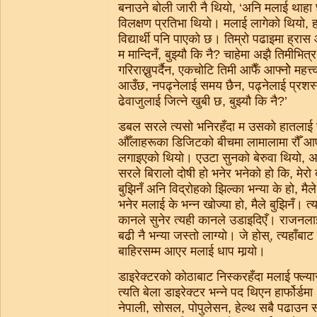
बनाउने बोली जारी नै थियो, ‘अनि मलाई थाहा
विलक्षण प्रतिभा थियो। मलाई लागेको थियो, ह
विद्यार्थी पनि पाएको छ। तिम्रो पढाइमा ह्रास
म मान्दिनँ, बुझ्यौ कि नै? चाहेमा अझै तिमीभि
गरिराख्नुपर्दैन, एकचोटि तिमी आफैँ आफ्नोे महत्त्
आउँछ, नपढ्नेलाई समय छैन, पढ्नेलाई प्रशस
ढेवाजुलाई जित्ने खुबी छ, बुझ्यौ कि नै?’
डबल सरले त्यसो भनिरहँदा म उसको हातलाई ह
औँलाहरूका डिजिटको बीचमा लामालामा रौँ आए
लगाइएको थियो। एउटा सुनको बेरुवा थियो, अर
सरले बिरालो दोषी हो भनेर भनेको हो कि, मेरो ब
बुझिनँ अनि विद्रोहको झिल्का भन्या के हो, मैल
भनेर मलाई के भन्न खोज्या हो, मैले बुझिनँ। त्
कानले सुनेर त्यही कानले उडाइदिएँ। राजनला
बढी नै भन्या जस्तो लाग्यो। जे होस्, त्यहाँब
बाहिरसम्म आएर मलाई धाप मार्‍यो।
डाइरेक्टरको कोठाबाट निस्करहँदा मलाई फ्ल्या
त्यति बेला डाइरेक्टर भन्ने पद थिएन हार्फोर्
नेपाली, सोसल, पोपुलेसन, हेल्थ सबै पढाउन सक्