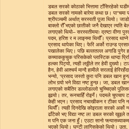
डबल सरको कोठाको भित्तामा टाँसिरहेको घडीमा 
डबल सरको नामको बारेमा कथा छ। पा“चमा पढ्
श्रीपञ्चमी अर्थात् सरस्वती पूजा थियो। जाडो
बाक्लो रौँ भएको छातीको जनै देखाएर त्यति बे
लगाएको थियो– सरस्वतीमयाः द्रष्टा वीणा पुस्
पदम, हरिश र म लाइनमा थियौँ। प्रसाद थाप्ने 
प्रसाद थापेका थिए। फेरि अर्को राउन्ड प्रस
पखालेका थिए। पछि बल्लतल्ल अगाडि पुगेर ह
कच्याककुचुक परिसकेको प्लास्टिक थाप्दा प्रि
हल्का पिट्यो, त्यही लठ्ठीले तर हेवी दुख्यो। टाउ
हैन, हेवी आश्चर्य मान्दै हामीले सरलाई हेरिरहँद
भन्यो, ‘प्रसाद जस्तो कुरा पनि डबल खान हुन
लोभ गर्‍यो भने विद्या नष्ट हुन्छ। जा, डबल खा
लगाएको सबैतिर डल्लोडल्लो चुच्चिएको पुलिसको
झार्‍यो। तर, रूनचाहिँ रोइनँ। पदमले चुपचाप 
केही भएन। प्रसाद नचाखीकन र टीका पनि न
थियौँ। त्यही दिनदेखि कोइराला सरको अर्को न
ढाँटेको भए विद्या नष्ट ल! डबल सरको खुइले ताल
म पनि एक जना हुँ। एउटा सानो फ्ल्यासब्या
भएको थियो। घण्टी लागिसकेको थियो। उता, 