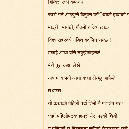
बिम्बिसारको कफनमा
स्पर्श गर्न आइपुग्ने बेलुबन बगँैचाको हावाको 
माद्री , मागंधी, गौतमी र विशाखाका
विश्वासहरुको गणित बदलिन सक्छ !
मलाई आधा पनि नबुझेकाहरुले
मेरो पूरा कथा लेखे
अब म आफ्नो आधा कथा लेख्छु आफैले
तथागत,
यो कथाको पहिलो पर्दा तिमी नै पटाक्षेप गर !
जहाँ पहिलोपटक हाम्रो भेट भएको थियो
म पुरिएकी छु निरन्जना नदीको छेउछाउमा कतै