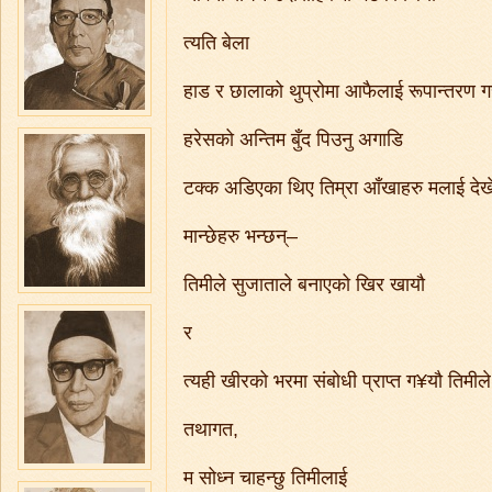
त्यति बेला
हाड र छालाको थुप्रोमा आफैलाई रूपान्तरण ग
हरेसको अन्तिम बुँद पिउनु अगाडि
टक्क अडिएका थिए तिम्रा आँखाहरु मलाई देखेर
मान्छेहरु भन्छन्–
तिमीले सुजाताले बनाएको खिर खायौ
र
त्यही खीरको भरमा संबोधी प्राप्त ग¥यौ तिमील
तथागत,
म सोध्न चाहन्छु तिमीलाई