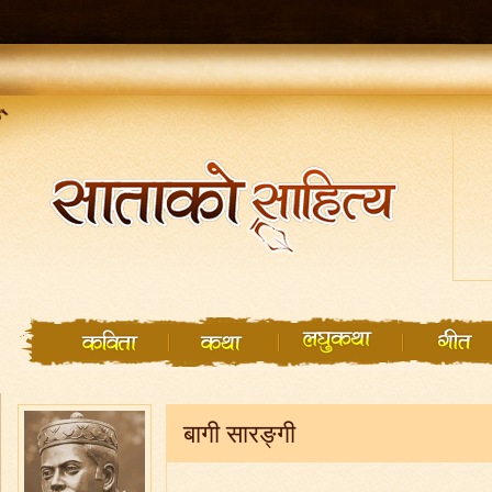
बागी सारङ्गी