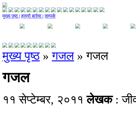
मुख्य पृष्ठ
|
हाम्रो बारेमा
|
सम्पर्क
मुख्य पृष्ठ
»
गजल
»
गजल
गजल
११ सेप्टेम्बर, २०११
लेखक
: जी