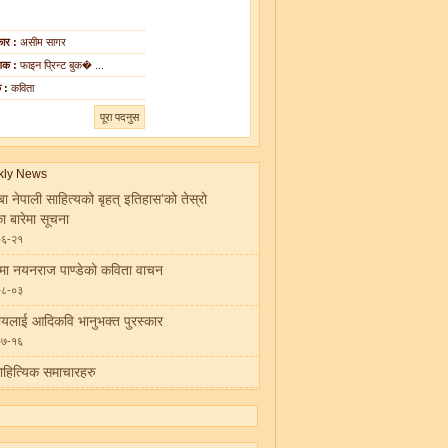
ार :
असीम सागर
शक :
फाइन प्रिन्ट बुक� ...
क :
कविता
पूरा पदनुस
बा नेपाली साहित्यको बृहत् इतिहास’को तेस्रो
का बारेमा सूचना
०६-२१
ीमा नयनराज पाण्डेको कविता वाचन
०८-०३
ायलाई आदिकवि भानुभक्त पुरस्कार
०७-१६
ाहित्यिक समाचारहरु