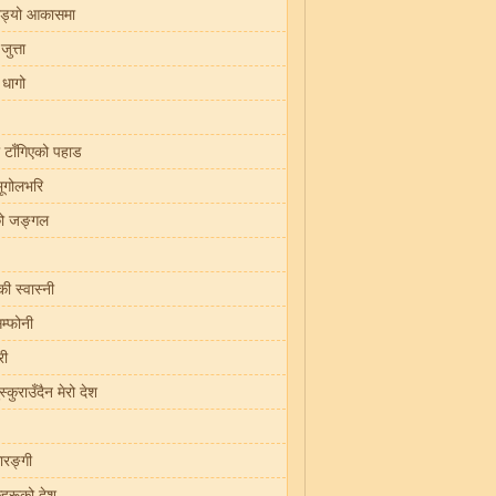
ड्यो आकासमा
जुत्ता
 धागो
मा टाँगिएको पहाड
भूगोलभरि
को जङ्गल
 स्वास्नी
िम्फोनी
री
्कुराउँदैन मेरो देश
ारङ्गी
हरूको देश