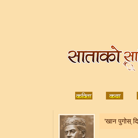
'खान पुगोस् दि