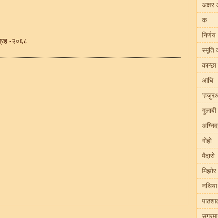
अक्षर 
क
निर्णय
संग्रह -२०६८
स्मृति
कान्छा
आधि
‘हजुर
गुलाबी
अग्नि
गोहो
मैदारो
मिझोर
नथिया
पाठशा
सगरमा