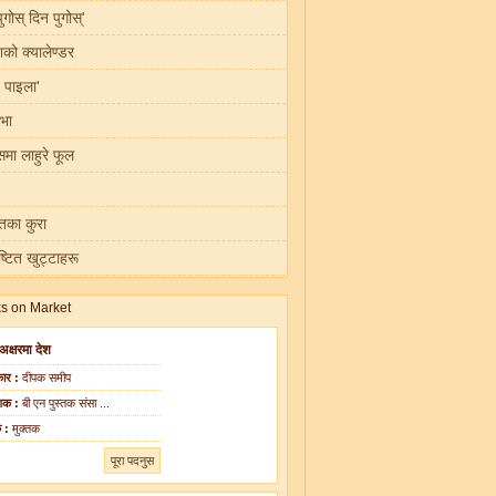
ुगोस् दिन पुगोस्'
ँशको क्यालेण्डर
 पाइला'
रभा
मा लाहुरे फूल
्तका कुरा
ेष्टित खुट्टाहरू
 अक्षरमा देश
ार :
दीपक समीप
शक :
बी एन पुस्तक संसा ...
क :
मुक्तक
पूरा पदनुस