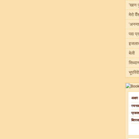
'खान प
मेरो वै
'अनन्त
पद्य प्
इजलास
बेली
सिध्दान
भूपरिव
अक्षर
रचनाक
प्रका
बितर