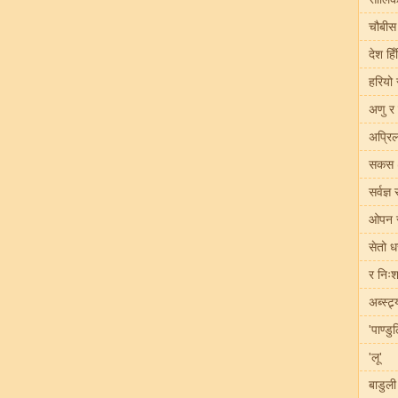
चौबीस
देश हिँ
हरियो 
अणु र
अप्रिल
सकस 
सर्वज्ञ
ओपन स
सेतो ध
र निःश
अब्स्ट्
'पाण्डु
'लू'
बाडुली