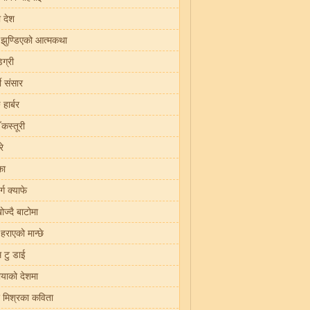
 देश
ा झुण्डिएको आत्मकथा
िग्री
ी संसार
 हार्बर
 कस्तूरी
े
का
्ग क्याफे
ोज्दै बाटोमा
हराएको मान्छे
 टु डाई
मायाको देशमा
्र मिश्रका कविता