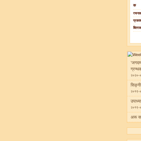
क
रचनाक
प्रका
बितर
‘जगदम्
ग्रन्थ
२०२०-
सिड्न
२०१९-
उपाध्य
२०१९-
अरू स