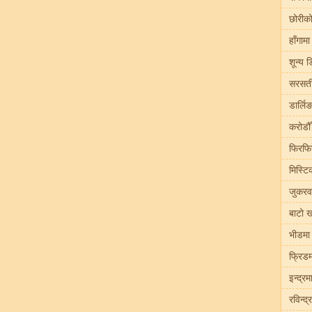
छोरीको
हाँगाम
शून्य ड
सरसर्त
डार्लिङ
करोडौँ
फिरफिर
मिस्टि
जुकरवर
बाटो ख
भीडमा 
फ्रिडम
इन्द्र
रविन्द