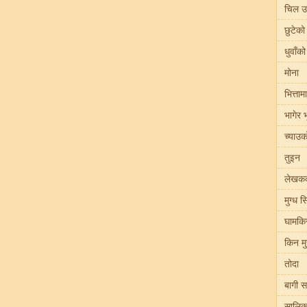
चिल उ
छुटेको 
धुवाँको
मोना
भित्ता
भागेर 
च्याउ
तुइन
लेखककी
मुग्ध स
घामकि
किन मुस
तोदा
बागी स
सालिक