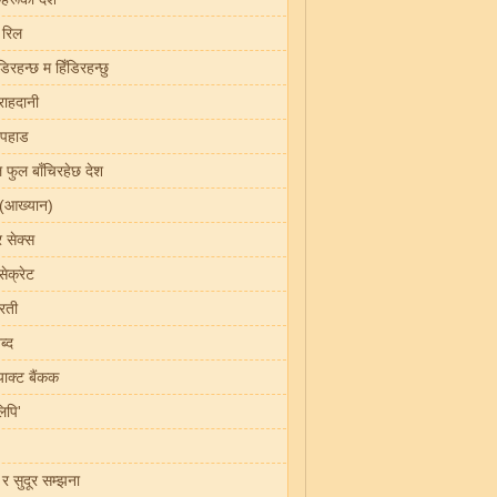
 रिल
डिरहन्छ म हिँडिरहन्छु
राहदानी
 पहाड
 फुल बाँचिरहेछ देश
(आख्यान)
 र सेक्स
ेक्रेट
रती
ब्द
र्याक्ट बैंकक
लिपि'
 र सुदूर सम्झना