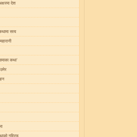
अक्षरमा देश
 कथामा सत्व
 महारानी
आमाका कथा’
 उमेर
दहन
ला
थाको गहिराइ