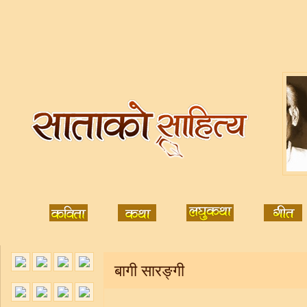
बागी सारङ्गी