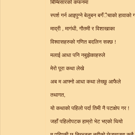
बिम्बिसारको कफनमा
स्पर्श गर्न आइपुग्ने बेलुबन बगँैचाको हावाको 
माद्री , मागंधी, गौतमी र विशाखाका
विश्वासहरुको गणित बदलिन सक्छ !
मलाई आधा पनि नबुझेकाहरुले
मेरो पूरा कथा लेखे
अब म आफ्नो आधा कथा लेख्छु आफैले
तथागत,
यो कथाको पहिलो पर्दा तिमी नै पटाक्षेप गर !
जहाँ पहिलोपटक हाम्रो भेट भएको थियो
म पुरिएकी छु निरन्जना नदीको छेउछाउमा कतै