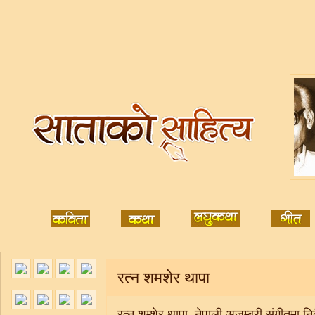
रत्न शमशेर थापा
रत्न शम्शेर थापा, नेपाली अजम्बरी संगीतमा नि