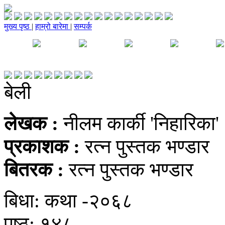
मुख्य पृष्ठ
|
हाम्रो बारेमा
|
सम्पर्क
बेली
लेखक :
नीलम कार्की 'निहारिका'
प्रकाशक :
रत्न पुस्तक भण्डार
बितरक :
रत्न पुस्तक भण्डार
बिधा: कथा -२०६८
पृष्‍ठ: १४८