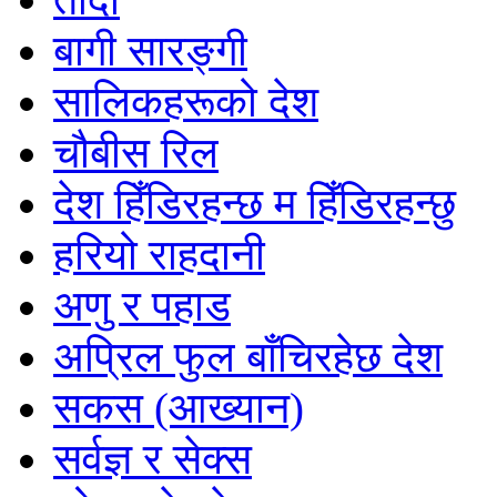
बागी सारङ्गी
सालिकहरूको देश
चौबीस रिल
देश हिँडिरहन्छ म हिँडिरहन्छु
हरियो राहदानी
अणु र पहाड
अप्रिल फुल बाँचिरहेछ देश
सकस (आख्यान)
सर्वज्ञ र सेक्स