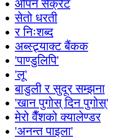
ओपन सेक्रेट
सेतो धरती
र निःशब्द
अब्स्ट्र्याक्ट बैंकक
'पाण्डुलिपि'
'लू'
बाडुली र सुदूर सम्झना
'खान पुगोस् दिन पुगोस्'
मेरो वैँशको क्यालेण्डर
'अनन्त पाइला'