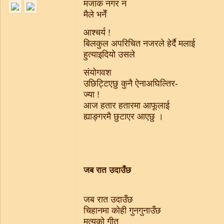
मजाक नगर न
मैले भनेँ
आश्चर्य !
बिलकुल अपरिचित नजरले हेर्दै मलाई
हुत्याइदियो उसले
संयोगवश
उछिट्टिएछु कुनै ऐनाअघिल्तिर-
ज्या !
आज हतार हतारमा आफूलाई
ह्याङ्गरमै छुटाएर आएछु ।
जब रात उदाउँछ
जब रात उदाउँछ
चिहानमा कोही गुनगुनाउँछ
मृत्युको गीत