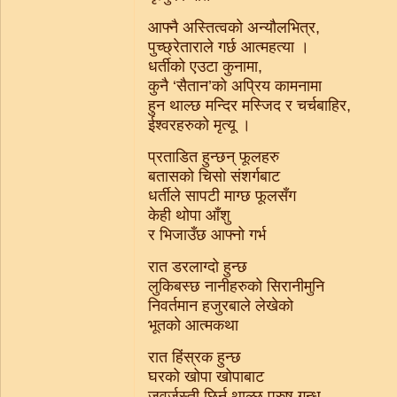
आफ्नै अस्तित्वको अन्यौलभित्र,
पुच्छ्रेताराले गर्छ आत्महत्या ।
धर्तीको एउटा कुनामा,
कुनै ‘सैतान’को अप्रिय कामनामा
हुन थाल्छ मन्दिर मस्जिद र चर्चबाहिर,
ईश्वरहरुको मृत्यू ।
प्रताडित हुन्छन् फूलहरु
बतासको चिसो संशर्गबाट
धर्तीले सापटी माग्छ फूलसँग
केही थोपा आँशु
र भिजाउँछ आफ्नो गर्भ
रात डरलाग्दो हुन्छ
लुकिबस्छ नानीहरुको सिरानीमुनि
निवर्तमान हजुरबाले लेखेको
भूतको आत्मकथा
रात हिंस्रक हुन्छ
घरको खोपा खोपाबाट
जवर्जस्ती छिर्न थाल्छ पुरुष गन्ध