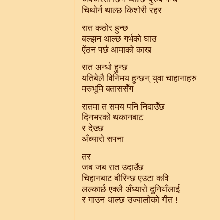
चिथोर्न थाल्छ किशोरी रहर
रात कठोर हुन्छ
बल्झन थाल्छ गर्भको घाउ
ऐंठन पर्छ आमाको काख
रात अन्धो हुन्छ
यतिबेलै विनिमय हुन्छन् युवा चाहानाहरु
मरुभूमि बताससँग
रातमा त समय पनि निदाउँछ
दिनभरको थकानबाट
र देख्छ
अँध्यारो सपना
तर
जब जब रात उदाउँछ
चिहानबाट बौरिन्छ एउटा कवि
लल्कार्छ एक्लै अँध्यारो दुनियाँलाई
र गाउन थाल्छ उज्यालोको गीत !