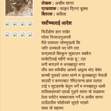
लेखक :
असीम सागर
प्रकाशक :
फाइन प्रिन्ट बुक्स
बितरक :
कविता
सर्वोच्चलाई आदेश
चिउँडोमा हात राखेर
परेला भिजाउनुअगावै
मैले दसपल्ट सोच्नुपथ्र्यो कि
जति उज्यालो भए पनि रात
चन्द्रमाले बिस्कुन सुकाउन सक्दैन
घरबेटीलाई महँगो भाडा बु ́ाएर
धनी बनाउने म धनबहादुर मगर
पाँच सय रूपैयाँमा आफ्नो अमूल्य भोट बेचेर
कच्ची पुलको धराप थाप्ने म कुलबहादुर नेपाली
साउदी र कतारबाट रेमिट्यान्स हावा पठाएर
टाई र सुटहरुकै बेलुन भर्ने म मनबहादुर थामी
मालिकहरुको प्राडो गुड्ने व्यस्त यो सडकमा
ठेला घचेटेर चक्काजाम गर्ने म असीम सागर
ठाउँठाउँमा फोहोरको थुप्रो भएको
सफा यो सहरमा