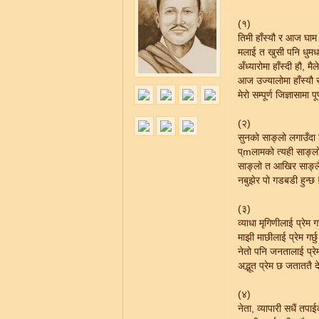
(१)
तिमी हाँस्यौ र आज घाम 
मलाई त खुसी पनि धुमधा
अँध्यारोमा हाँस्दी हौ, मैले
आज उज्यालोमा हाँस्यौ 
मेरो सम्पूर्ण जिज्ञासामा पू
(२)
सुनको साङ्लो लगाउँदा 
प्mलामको त्यही साङ्ल
साङ्लो त आखिर साङ्ल
नबुझेर पो गडबडी हुन्छ 
(३)
व्याधा मृगिणीलाई प्रेम गर
माझी माछीलाई प्रेम गर्छु
नेतो पनि जनतालाई प्रेम 
अद्भूत प्रेम छ जताततै देख्
(४)
नेता, व्यापारी सधैं तपा