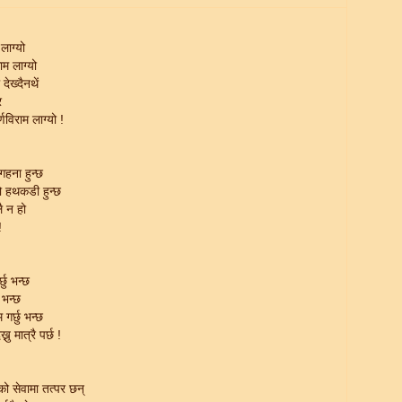
लाग्यो
म लाग्यो
 देख्दैनथें
र
र्णविराम लाग्यो !
गहना हुन्छ
ो हथकडी हुन्छ
ै न हो
!
्छु भन्छ
 भन्छ
गर्छु भन्छ
नु मात्रै पर्छ !
ईको सेवामा तत्पर छन्